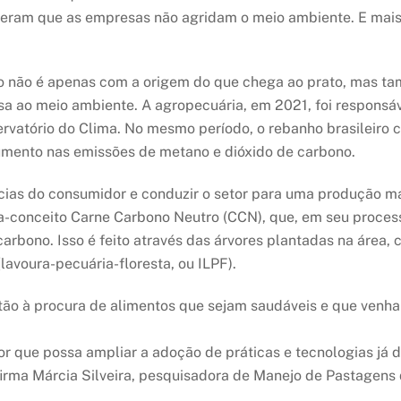
speram que as empresas não agridam o meio ambiente. E ma
o não é apenas com a origem do que chega ao prato, mas 
a ao meio ambiente. A agropecuária, em 2021, foi responsá
rvatório do Clima. No mesmo período, o rebanho brasileiro 
aumento nas emissões de metano e dióxido de carbono.
cias do consumidor e conduzir o setor para uma produção ma
-conceito Carne Carbono Neutro (CCN), que, em seu proces
arbono. Isso é feito através das árvores plantadas na área,
 (lavoura-pecuária-floresta, ou ILPF).
tão à procura de alimentos que sejam saudáveis e que venh
or que possa ampliar a adoção de práticas e tecnologias já di
irma Márcia Silveira, pesquisadora de Manejo de Pastagens