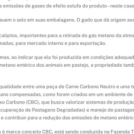
 emissões de gases de efeito estufa do produto – neste caso,
ossuem o selo em suas embalagens. O gado que dá origem aos 
caliptos, importantes para a retirada do gás metano da atmo
madas, para mercado interno e para exportação.
 mas, ao indicar que ela foi produzida em condições adequa
metano entérico dos animais em pastejo, a propriedade ta
 qualidade entre uma peça de Carne Carbono Neutro e uma tr
etano compensadas, como foram criados em um ambiente de 
xo Carbono (CBC), que busca valorizar sistemas de produç
ecuperação de Pastagens Degradadas) e manejo de pastage
e contribuir para a redução das emissões de metano entéric
do à marca-conceito CBC, está sendo conduzida na Fazenda T