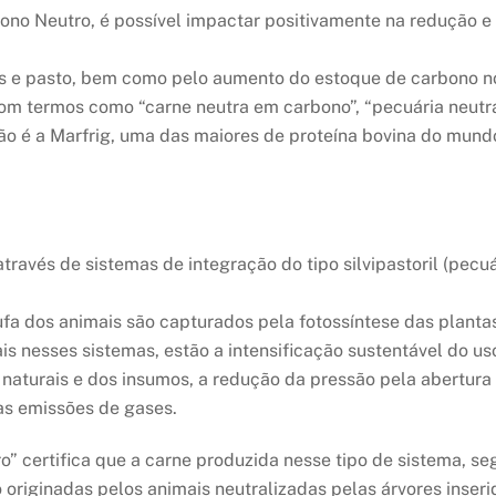
bono Neutro, é possível impactar positivamente na redução e
is e pasto, bem como pelo aumento do estoque de carbono n
m termos como “carne neutra em carbono”, “pecuária neutra”,
ão é a Marfrig, uma das maiores de proteína bovina do mu
vés de sistemas de integração do tipo silvipastoril (pecuári
tufa dos animais são capturados pela fotossíntese das plant
s nesses sistemas, estão a intensificação sustentável do uso
 naturais e dos insumos, a redução da pressão pela abertur
as emissões de gases.
o” certifica que a carne produzida nesse tipo de sistema, s
o originadas pelos animais neutralizadas pelas árvores ins