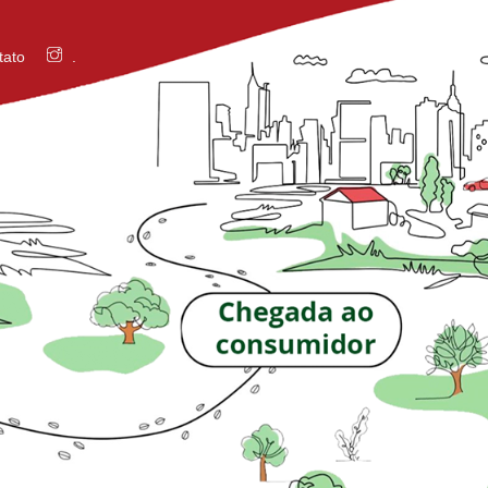
tato
.