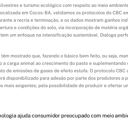
ilvestres e turismo ecológico com respeito ao meio ambiente
 localizada em Cocos-BA, validamos os protocolos do CBC em
rante a recria e terminação, e os dados mostram ganhos indiv
rtura e condições do solo, via incorporação de matéria orgâ
e tem um enfoque na intensificação sustentável. Dialoga per
têm mostrado que, fazendo o básico bem feito, ou seja, ma
 a carga animal ao crescimento do pasto e suplementando q
o de emissões de gases de efeito estufa. O protocolo CBC a
erá disponibilizado para adesão por parte dos produtores a 
mais exigentes, pela possibilidade de produzir e ofertar um
nologia ajuda consumidor preocupado com meio ambien