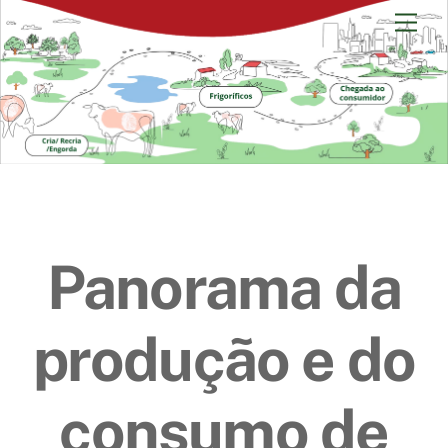
Skip
Men
to
content
Panorama da
produção e do
consumo de