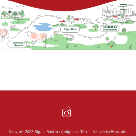
Skip
Men
to
content
Back
To
Top
Copyleft 2023 Siga o Rastro / Amigos da Terra – Amazônia Brasileira